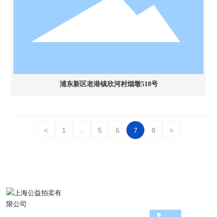
浦东新区老港镇欣河村烟墩518号
<
1
...
5
6
7
8
>