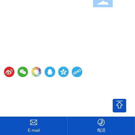
公司成立至今25年来，发展快速、稳健、持续！
拍卖咨询
021-64388126
地址：上海市徐汇区中山南二路1001号-2
公司邮箱：
gongyiauction@sina.com
Copyright © 2025 上海公益拍卖有限公司 ​|
SEO标签
营业执照
沪ICP备19035937号-1
网站建设：
中企跨境 上海
电话