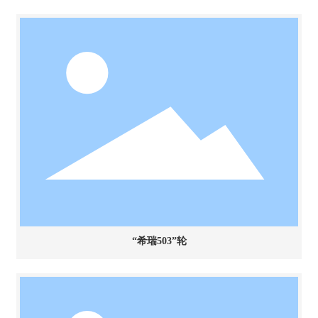
“希瑞503”轮