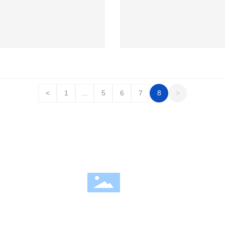
<
1
...
5
6
7
8
>
发展快速、稳健、持续！