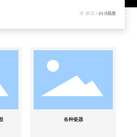
021-64388126
招商信息
联系我们
首页
拍品信息
股
各种瓷器