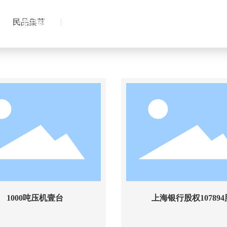
拍品信息
民品集萃
首页
关于我们
拍品信息
新闻资讯
拍卖信息
拍卖知识
1000吨压机壹台
上海银行股权107894