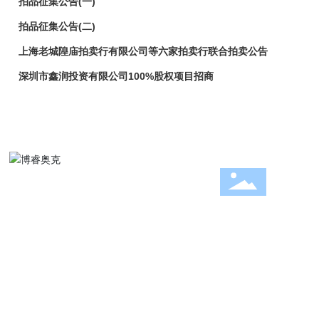
拍品征集公告(一)
拍品征集公告(二)
上海老城隍庙拍卖行有限公司等六家拍卖行联合拍卖公告
深圳市鑫润投资有限公司100%股权项目招商
公司成立至今25年来，发展快速、稳健、持续！
拍卖咨询
021-64388126
地址：上海市徐汇区中山南二路1001号-2
公司邮箱：
gongyiauction@sina.com