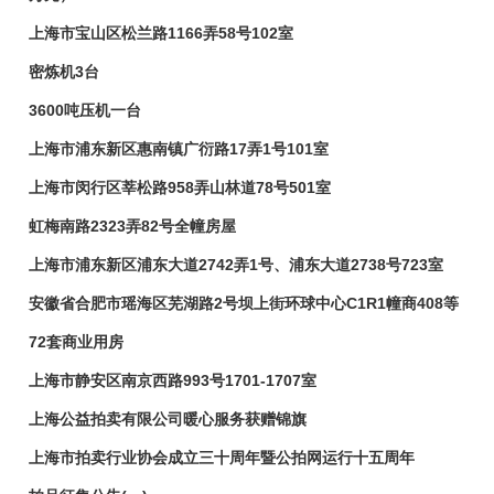
上海市宝山区松兰路1166弄58号102室
密炼机3台
3600吨压机一台
上海市浦东新区惠南镇广衍路17弄1号101室
上海市闵行区莘松路958弄山林道78号501室
虹梅南路2323弄82号全幢房屋
上海市浦东新区浦东大道2742弄1号、浦东大道2738号723室
安徽省合肥市瑶海区芜湖路2号坝上街环球中心C1R1幢商408等
72套商业用房
上海市静安区南京西路993号1701-1707室
上海公益拍卖有限公司暖心服务获赠锦旗
上海市拍卖行业协会成立三十周年暨公拍网运行十五周年